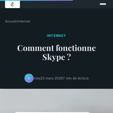
Accueil
›
Internet
INTERNET
Comment fonctionne
Skype ?
Inès
23 mars 2025
7 min de lecture
I