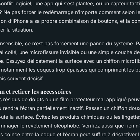
onflit logiciel, une app qui s’est plantée, ou un capteur tact
 ? Ne pas forcer le redémarrage n’importe comment selon l
on d’iPhone a sa propre combinaison de boutons, et la con
r la situation.
t insensible, ce n’est pas forcément une panne du système. Pa
l collé, une microfissure invisible ou une simple couche de 
le
. Essuyez délicatement la surface avec un chiffon microfib
, notamment les coques trop épaisses qui compriment les b
is souvent décisif.
an et retirer les accessoires
s résidus de doigts ou un film protecteur mal appliqué peuv
 rendre l’écran partiellement inactif. Passez un chiffon dou
ute la surface. Évitez les produits chimiques ou les lingett
mmager le revêtement oléophobe. Vérifiez aussi que rien n’
s coincé entre la coque et l’écran peut suffire à désactiver le