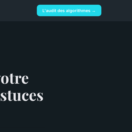
L'audit des algorithmes →
votre
astuces