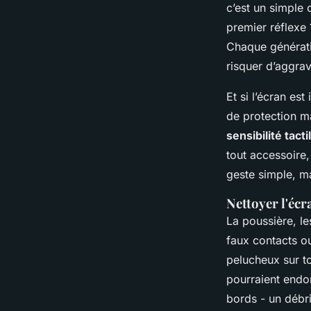
c’est un simple c
premier réflexe
Chaque générati
risquer d’aggrave
Et si l’écran es
de protection ma
sensibilité tacti
tout accessoire
geste simple, ma
Nettoyer l'écr
La poussière, le
faux contacts ou
pelucheux sur to
pourraient endo
bords - un débri