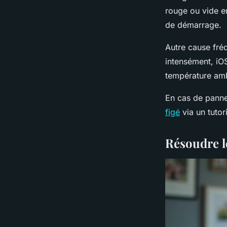
rouge ou vide en
de démarrage.
Autre cause fréq
intensément, iOS
température am
En cas de panne 
figé
via un tutor
Résoudre l