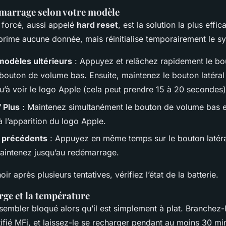
émarrage selon votre modèle
forcé, aussi appelé
hard reset
, est la solution la plus effi
pprime aucune donnée, mais réinitialise temporairement le s
modèles ultérieurs
: Appuyez et relâchez rapidement le b
e bouton de volume bas. Ensuite, maintenez le bouton latéra
u’à voir le logo Apple (cela peut prendre 15 à 20 secondes)
7 Plus
: Maintenez simultanément le bouton de volume bas e
’à l’apparition du logo Apple.
t précédents
: Appuyez en même temps sur le bouton latéra
maintenez jusqu’au redémarrage.
noir après plusieurs tentatives, vérifiez l’état de la batterie.
arge et la température
sembler bloqué alors qu’il est simplement à plat. Branchez-
tifié MFi, et laissez-le se recharger pendant au moins 30 m