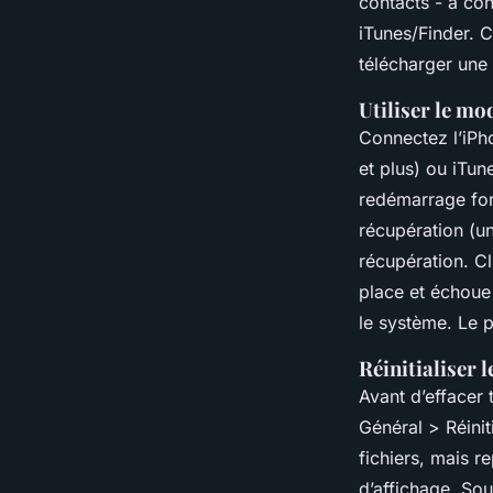
contacts - à con
iTunes/Finder. 
télécharger une
Utiliser le mo
Connectez l’iPh
et plus) ou iTu
redémarrage forc
récupération (un
récupération. Cl
place et échoue 
le système. Le 
Réinitialiser 
Avant d’effacer t
Général > Réiniti
fichiers, mais re
d’affichage. Sou