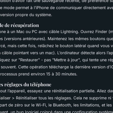
dition d’avoir fait une sauvegarde récente, de préférence s
Ce mode permet à l’iPhone de communiquer directement av
 version propre du système.
de de récupération
one à un Mac ou PC avec câble Lightning. Ouvrez Finder (
nes (versions antérieures). Maintenez les mêmes boutons que
é, mais cette fois, relâchez le bouton latéral quand vous 
 câble pointant vers un mac). L’ordinateur détecte alors l’
iquez sur "Restaurer" - pas "Mettre à jour", qui tente une ré
souvent. Cette opération télécharge la dernière version d’iO
processus prend environ 15 à 30 minutes.
les réglages du téléphone
out l’appareil, essayez une réinitialisation partielle. Allez d
aliser > Réinitialiser tous les réglages
. Cela ne supprime ni
part de zéro sur le Wi-Fi, le Bluetooth, les limitations, et le
vent, un bug logiciel coincé dans une configuration système