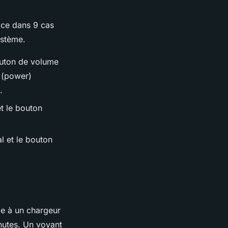
cace dans 9 cas
ystème.
outon de volume
l (power)
.
t le bouton
l et le bouton
le à un chargeur
inutes. Un voyant