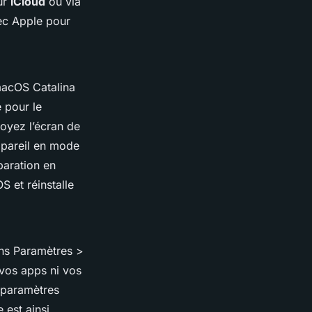
ur
iCloud
ou via
ec Apple pour
macOS Catalina
 pour le
voyez l’écran de
appareil en mode
paration en
S et réinstalle
ans
Paramètres >
 vos apps ni vos
s paramètres
 est ainsi