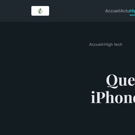
Accueil
Actu
Hi
Accueil
›
High tech
Que 
iPhone