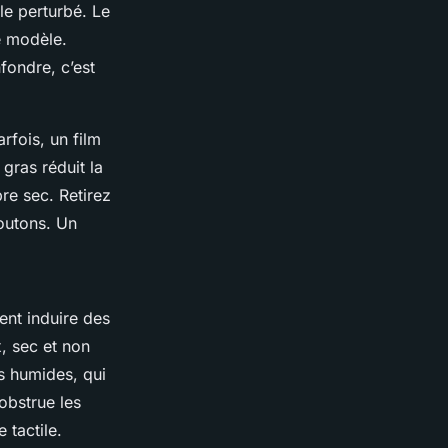
ile perturbé. Le
e modèle.
fondre, c’est
rfois, un film
gras réduit la
re sec. Retirez
outons. Un
ent induire des
x, sec et non
es humides, qui
obstrue les
 tactile.