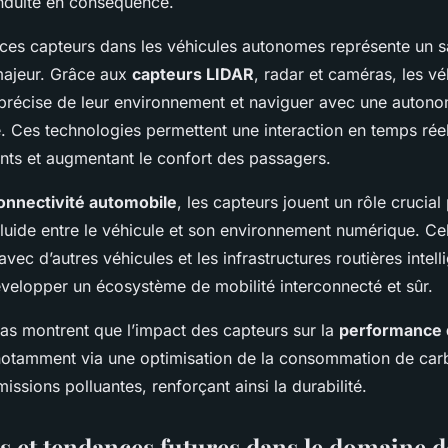
nduite en conséquence.
e ces capteurs dans les véhicules autonomes représente un s
majeur. Grâce aux
capteurs LIDAR
, radar et caméras, les v
 précise de leur environnement et naviguer avec une autono
 Ces technologies permettent une interaction en temps réel
ents et augmentant le confort des passagers.
onnectivité automobile
, les capteurs jouent un rôle crucial
fluide entre le véhicule et son environnement numérique. Cela
ec d’autres véhicules et les infrastructures routières intell
évelopper un écosystème de mobilité interconnecté et sûr.
as montrent que l’impact des capteurs sur la
performance 
f, notamment via une optimisation de la consommation de car
issions polluantes, renforçant ainsi la durabilité.
s et tendances futures dans le domaine d