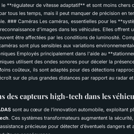
 le **régulateur de vitesse adaptatif** et sont moins chers 
 par tous les temps, mais il peut manquer de précision en t
iale. ### Caméras Les caméras, essentielles pour les **sy
 reconnaissance d'images dans les véhicules. Elles offrent u
peuvent être affectées par les conditions de luminosité. Co
 caméras sont plus sensibles aux variations environnementa
oniques Employés principalement dans l'aide au **stationne
oniques utilisent des ondes sonores pour déceler la présenc
Moins coûteux, ils sont adaptés pour des détections rappro
décroît sur de plus grandes distances par rapport au radar e
ns des capteurs high-tech dans les véhicu
ADAS
sont au cœur de l’innovation automobile, exploitant p
tech
. Ces systèmes transformateurs augmentent la sécurité, 
ssistance précieuse pour détecter d’éventuels dangers et a