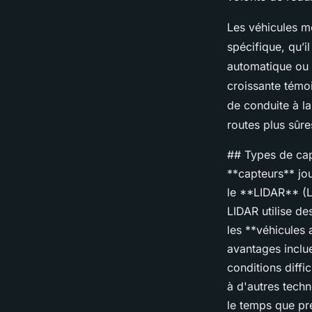
Les véhicules m
spécifique, qu’i
automatique ou c
croissante témoi
de conduite à la
routes plus sûres
## Types de cap
**capteurs** jou
le **LIDAR** (L
LIDAR utilise de
les **véhicules 
avantages inclue
conditions diffi
à d'autres tech
le temps que pre