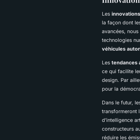
Les
innovation
la façon dont le
avancées, nous 
technologies num
véhicules aut
Les
tendances 
ce qui facilite 
design. Par aill
pour la démocra
Dans le futur, l
transformeront 
d’intelligence ar
constructeurs a
réduire les émi