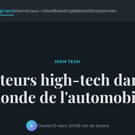
gh tech
Internet
Jeux-video
Marketing
Matériel
Smartphones
HIGH TECH
teurs high-tech dan
onde de l'automobi
Charles
13 mars 2025
6 min de lecture
C