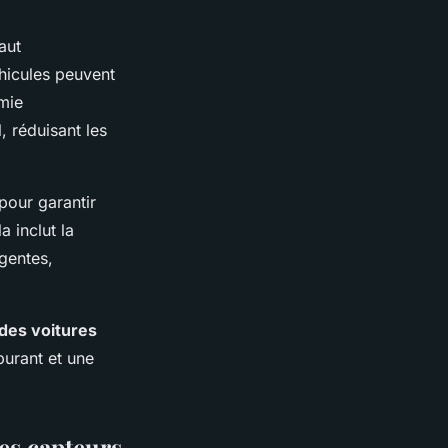
aut
éhicules peuvent
mie
, réduisant les
 pour garantir
 inclut la
igentes,
des voitures
burant et une
es capteurs