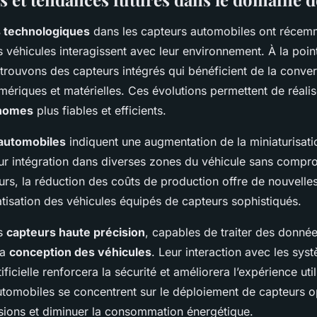
s technologiques
dans les capteurs automobiles ont récem
s véhicules interagissent avec leur environnement. À la poin
trouvons des capteurs intégrés qui bénéficient de la conve
ériques et matérielles. Ces évolutions permettent de réali
onomes
plus fiables et efficients.
automobiles
indiquent une augmentation de la miniaturisati
leur intégration dans diverses zones du véhicule sans compr
eurs, la réduction des coûts de production offre de nouvelle
tisation des véhicules équipés de capteurs sophistiqués.
es
capteurs haute précision
, capables de traiter des donnée
la
conception des véhicules
. Leur interaction avec les sys
tificielle renforcera la sécurité et améliorera l’expérience uti
utomobiles se concentrent sur le déploiement de capteurs o
ssions et diminuer la consommation énergétique.