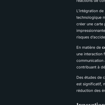
réactions de co
L’intégration d
technologique 
créer une carte
impressionnante.
risques d’accid
En matière de
c
une interaction 
communication av
contribuant à d
Des études de c
est significati
réduction des ém
Innovation