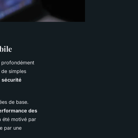
bile
t profondément
t de simples
a
sécurité
nées de base.
performance des
a été motivé par
ue par une