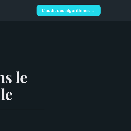
L'audit des algorithmes →
s le
le