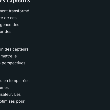
ment transformé
te de ces
rgence des
ser des
on des capteurs,
omettre le
s perspectives
s en temps réel,
tèmes
lisateur. Les
ptimisés pour