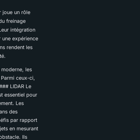
 joue un rôle
du freinage
eur intégration
er une expérience
ns rendent les
té.
e moderne, les
. Parmi ceux-ci,
 ### LIDAR Le
t essentiel pour
ement. Les
dans des
éfis par rapport
jets en mesurant
bstacle. Ils