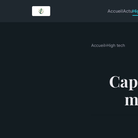
Accueil
Actu
Hi
Accueil
›
High tech
Cap
m