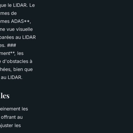
que le LIDAR. Le
ermes de
stèmes ADAS**,
ne vue visuelle
mparées au LIDAR
les. ###
ment**, les
e d'obstacles à
chées, bien que
t au LIDAR.
les
leinement les
offrant au
juster les